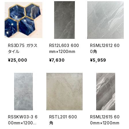
RS3D75 ガラス
RS12L603 600
RSML12612 60
タイル
mm×1200mm
0角
¥25,000
¥7,630
¥5,959
RSSKW03-3 6
RSTL201 600
RSML12615 60
00mm×1200m
角
0mm×1200mm
m